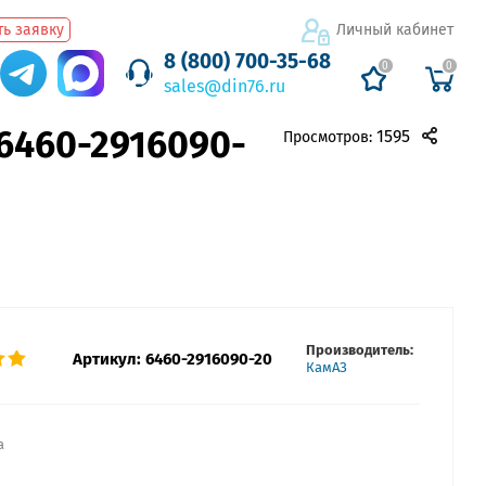
ь заявку
Личный кабинет
8 (800) 700-35-68
0
0
sales@din76.ru
6460-2916090-
1595
Просмотров:
Производитель:
Артикул:
6460-2916090-20
КамАЗ
а