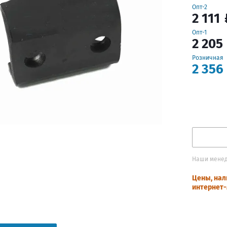
Опт-2
2 111
Опт-1
2 205
Розничная
2 356
Наши менед
Цены, нал
интернет-