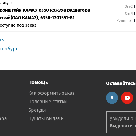
ртикул:
1
Опт-2
ронштейн КАМАЗ-6350 кожуха радиатора
1
Опт-1
евый(ОАО КАМАЗ), 6350-1301551-81
1
Розничная
оступно под заказ
ль
етербург
Помощь
Оставайтесь
Как оформить заказ
Полезные статьи
Бренды
ара
Пункты выдачи
Увидели о
Выделите, н