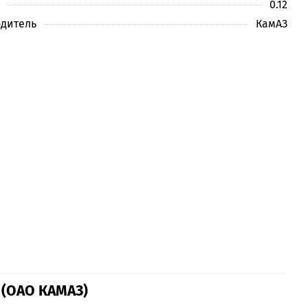
м
0.12
дитель
КамАЗ
 (ОАО КАМАЗ)