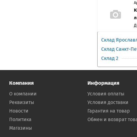
А
К
л
Д
Склад Ярослав
Склад Санкт-П
Склад 2
Компания
Информация
О компании
Условия оплаты
Реквизиты
Условия доставки
Новости
Гарантия на товар
Политика
Обмен и возврат тов
Магазины