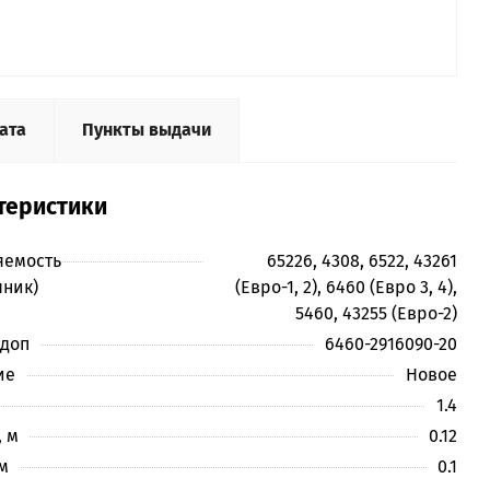
ата
Пункты выдачи
теристики
яемость
65226, 4308, 6522, 43261
чник)
(Евро-1, 2), 6460 (Евро 3, 4),
5460, 43255 (Евро-2)
 доп
6460-2916090-20
ие
Новое
1.4
 м
0.12
м
0.1