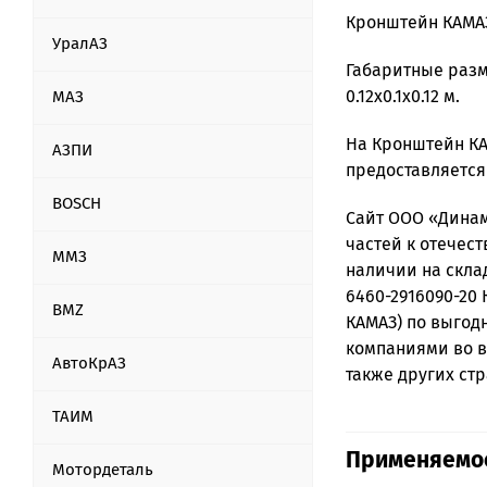
Кронштейн КАМАЗ-
УралАЗ
Габаритные разм
0.12х0.1x0.12 м.
МАЗ
На Кронштейн КА
АЗПИ
предоставляется
BOSCH
Сайт ООО «Динам
частей к отечест
ММЗ
наличии на скла
6460-2916090-20
BMZ
КАМАЗ) по выгод
компаниями во в
АвтоКрАЗ
также других стра
ТАИМ
Применяемос
Мотордеталь