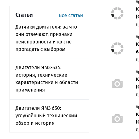
А
К
Статьи
Все статьи
(
Д
Датчики двигателя: за что
они отвечают, признаки
А
неисправности и как не
К
прогадать с выбором
6
Д
Двигатели ЯМЗ-534:
А
история, технические
К
характеристики и области
(
применения
Д
А
Двигатели ЯМЗ 650:
К
углублённый технический
(
обзор и история
Д