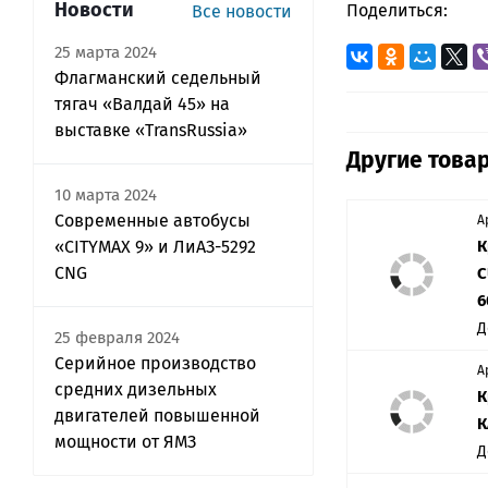
Новости
Поделиться:
Все новости
25 марта 2024
Флагманский седельный
тягач «Валдай 45» на
выставке «TransRussia»
Другие товар
10 марта 2024
Современные автобусы
А
«CITYMAX 9» и ЛиАЗ-5292
К
CNG
C
6
Д
25 февраля 2024
Серийное производство
А
средних дизельных
К
двигателей повышенной
К
мощности от ЯМЗ
Д