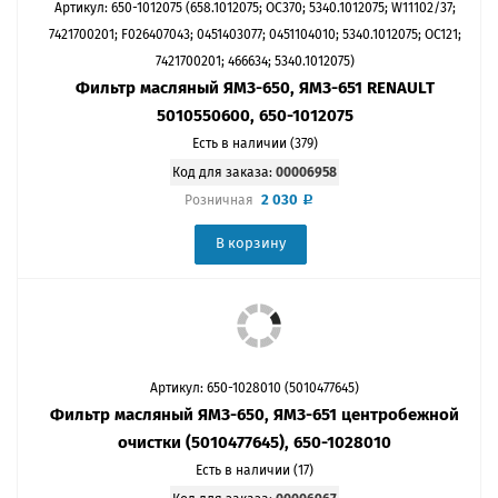
Артикул: 650-1012075 (658.1012075; OC370; 5340.1012075; W11102/37;
7421700201; F026407043; 0451403077; 0451104010; 5340.1012075; OC121;
7421700201; 466634; 5340.1012075)
Фильтр масляный ЯМЗ-650, ЯМЗ-651 RENAULT
5010550600, 650-1012075
Есть в наличии (379)
Код для заказа:
00006958
2 030
Розничная
В корзину
Артикул: 650-1028010 (5010477645)
Фильтр масляный ЯМЗ-650, ЯМЗ-651 центробежной
очистки (5010477645), 650-1028010
Есть в наличии (17)