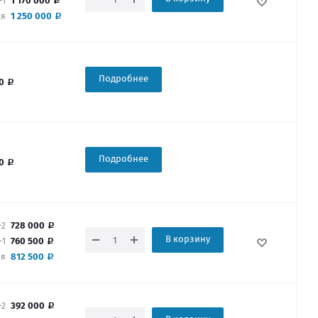
1 170 000
-1
1 250 000
ая
Подробнее
00
Подробнее
00
728 000
-2
В корзину
760 500
-1
812 500
ая
392 000
-2