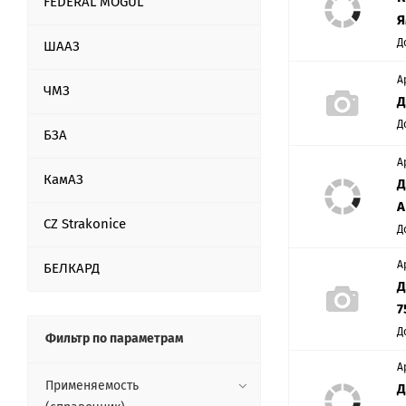
FEDERAL MOGUL
Я
Д
ШААЗ
А
ЧМЗ
Д
Д
БЗА
А
КамАЗ
Д
А
CZ Strakonice
Д
А
БЕЛКАРД
Д
7
Д
Фильтр по параметрам
А
Применяемость
Д