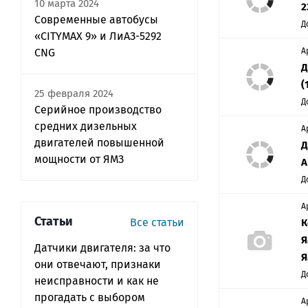
10 марта 2024
2
Современные автобусы
Д
«CITYMAX 9» и ЛиАЗ-5292
CNG
А
Д
(
25 февраля 2024
Д
Серийное производство
средних дизельных
А
двигателей повышенной
Д
мощности от ЯМЗ
А
Д
А
Статьи
Все статьи
К
Я
Датчики двигателя: за что
Я
они отвечают, признаки
Д
неисправности и как не
прогадать с выбором
А