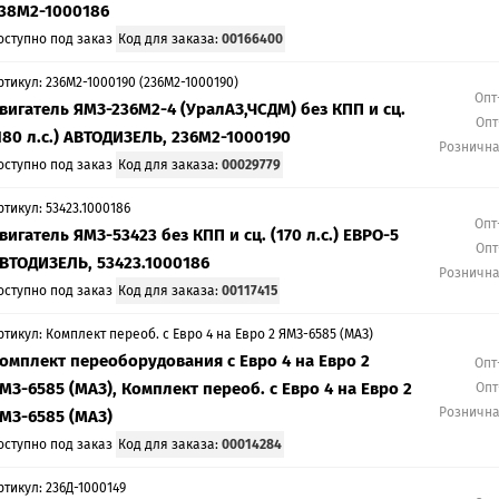
38М2-1000186
оступно под заказ
Код для заказа:
00166400
ртикул: 236М2-1000190 (236М2-1000190)
Опт
вигатель ЯМЗ-236М2-4 (УралАЗ,ЧСДМ) без КПП и сц.
Опт
180 л.с.) АВТОДИЗЕЛЬ, 236М2-1000190
Розничн
оступно под заказ
Код для заказа:
00029779
ртикул: 53423.1000186
Опт
вигатель ЯМЗ-53423 без КПП и сц. (170 л.с.) ЕВРО-5
Опт
ВТОДИЗЕЛЬ, 53423.1000186
Розничн
оступно под заказ
Код для заказа:
00117415
ртикул: Комплект переоб. с Евро 4 на Евро 2 ЯМЗ-6585 (МАЗ)
омплект переоборудования с Евро 4 на Евро 2
Опт
МЗ-6585 (МАЗ), Комплект переоб. с Евро 4 на Евро 2
Опт
Розничн
МЗ-6585 (МАЗ)
оступно под заказ
Код для заказа:
00014284
ртикул: 236Д-1000149