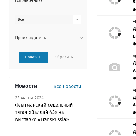
(справочник)
5
Д
Все
А
Д
Е
Производитель
Д
А
Сбросить
Д
А
Д
Новости
Все новости
А
Д
25 марта 2024
Флагманский седельный
А
тягач «Валдай 45» на
Д
выставке «TransRussia»
А
Д