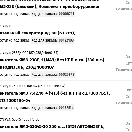
Опт
МЗ-236 (базовый), Комплект переоборудования
Розничн
оступно под заказ
Код для заказа:
00008711
ртикул:
изельный генератор АД-60 (60 кВт),
оступно под заказ
Код для заказа:
00122103
ртикул: 238Д-1000187 (238Д-1000187)
Опт
вигатель ЯМЗ-238Д-1 (МАЗ) без КПП и сц. (330 л.с.)
Опт
ВТОДИЗЕЛЬ, 238Д-1000187
Розничн
оступно под заказ
Код для заказа:
00029843
ртикул: 7512.1000186-04 (7512.1000186-04)
Опт
вигатель ЯМЗ-7512.10-4 (ЧТЗ) без КПП и сц. (360 л.с.) ,
Опт
512.1000186-04
Розничн
оступно под заказ
Код для заказа:
00167514
ртикул: 53645-1000175-30
Опт
вигатель ЯМЗ-53645-30 250 л.с. (БТЗ) АВТОДИЗЕЛЬ,
Опт