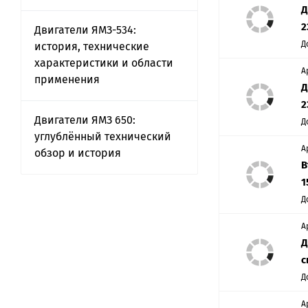
Д
2
Двигатели ЯМЗ-534:
Д
история, технические
характеристики и области
А
применения
Д
2
Двигатели ЯМЗ 650:
Д
углублённый технический
А
обзор и история
В
1
Д
А
Д
с
Д
А