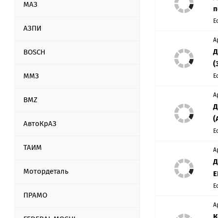
МАЗ
п
Е
АЗПИ
А
Д
BOSCH
(
ММЗ
Е
А
BMZ
Д
(
АвтоКрАЗ
Е
ТАИМ
А
Д
Мотордеталь
Е
Е
ПРАМО
А
К