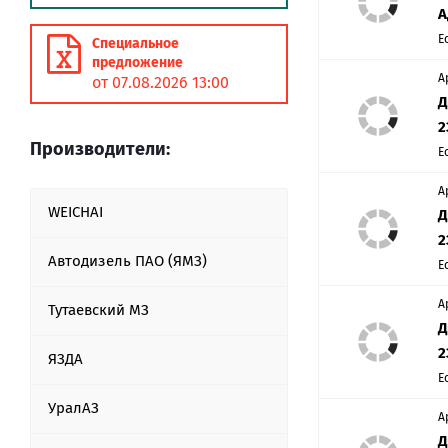
А
Е
Специальное
предложение
А
от 07.08.2026 13:00
Д
2
Производители:
Е
А
WEICHAI
Д
2
Автодизель ПАО (ЯМЗ)
Е
А
Тутаевский МЗ
Д
2
ЯЗДА
Е
УралАЗ
А
Д