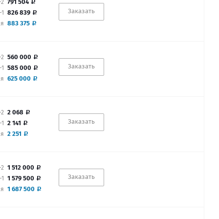
791 504
-2
Заказать
826 839
-1
883 375
ая
560 000
-2
Заказать
585 000
-1
625 000
ая
2 068
-2
Заказать
2 141
-1
2 251
ая
1 512 000
-2
Заказать
1 579 500
-1
1 687 500
ая