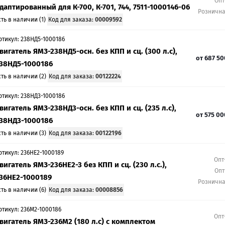
Опт
даптированный для К-700, К-701, 744, 7511-1000146-06
Розничн
сть в наличии (1)
Код для заказа:
00009592
ртикул: 238НД5-1000186
вигатель ЯМЗ-238НД5-осн. без КПП и сц. (300 л.с),
от
687 5
38НД5-1000186
сть в наличии (2)
Код для заказа:
00122224
ртикул: 238НД3-1000186
вигатель ЯМЗ-238НД3-осн. без КПП и сц. (235 л.с),
от
575 0
38НД3-1000186
сть в наличии (3)
Код для заказа:
00122196
ртикул: 236НЕ2-1000189
Опт
вигатель ЯМЗ-236НЕ2-3 без КПП и сц. (230 л.с.),
Опт
36НЕ2-1000189
Розничн
сть в наличии (6)
Код для заказа:
00008856
ртикул: 236М2-1000186
Опт
вигатель ЯМЗ-236М2 (180 л.с) с комплектом