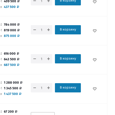
В корзину
409 500
-1
437 500
ая
784 000
-2
В корзину
819 000
-1
875 000
ая
616 000
-2
В корзину
643 500
-1
687 500
ая
1 288 000
-2
В корзину
1 345 500
-1
1 437 500
ая
67 200
-2