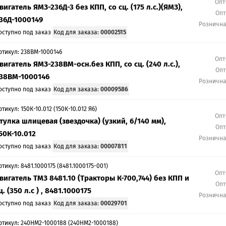
Опт
вигатель ЯМЗ-236Д-3 без КПП, со сц. (175 л.с.)(ЯМЗ),
Опт
36Д-1000149
Розничн
оступно под заказ
Код для заказа:
00002515
ртикул: 238ВМ-1000146
Опт
вигатель ЯМЗ-238ВМ-осн.без КПП, со сц. (240 л.с.),
Опт
38ВМ-1000146
Розничн
оступно под заказ
Код для заказа:
00009586
ртикул: 150К-10.012 (150К-10.012 Я6)
Опт
тулка шлицевая (звездочка) (узкий, 6/140 мм),
Опт
50К-10.012
Розничн
оступно под заказ
Код для заказа:
00007811
ртикул: 8481.1000175 (8481.1000175-001)
Опт
вигатель ТМЗ 8481.10 (Тракторы К-700,744) без КПП и
Опт
ц. (350 л.с ) , 8481.1000175
Розничн
оступно под заказ
Код для заказа:
00029701
ртикул: 240НМ2-1000188 (240НМ2-1000188)