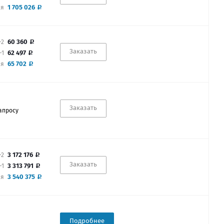
1 705 026
ая
60 360
-2
Заказать
62 497
-1
65 702
ая
Заказать
апросу
3 172 176
-2
Заказать
3 313 791
-1
3 540 375
ая
Подробнее