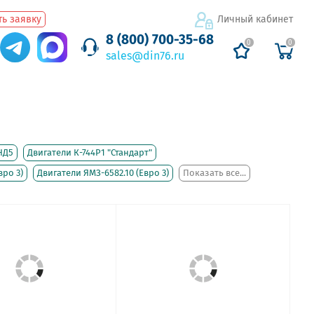
ь заявку
Личный кабинет
8 (800) 700-35-68
0
0
sales@din76.ru
НД5
Двигатели К-744Р1 "Стандарт"
вро 3)
Двигатели ЯМЗ-6582.10 (Евро 3)
Показать все...