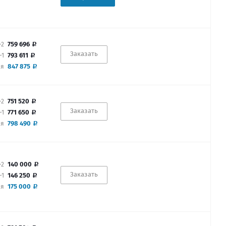
759 696
-2
Заказать
793 611
-1
847 875
ая
751 520
-2
Заказать
771 650
-1
798 490
ая
140 000
-2
Заказать
146 250
-1
175 000
ая