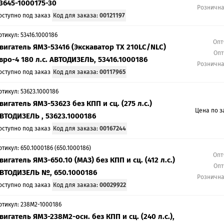
3645-1000175-30
Розничн
оступно под заказ
Код для заказа:
00121197
ртикул: 53416.1000186
Опт
вигатель ЯМЗ-53416 (Экскаватор TX 210LC/NLC)
Опт
вро-4 180 л.с. АВТОДИЗЕЛЬ, 53416.1000186
Розничн
оступно под заказ
Код для заказа:
00117965
ртикул: 53623.1000186
вигатель ЯМЗ-53623 без КПП и сц. (275 л.с.)
Цена по з
ВТОДИЗЕЛЬ , 53623.1000186
оступно под заказ
Код для заказа:
00167244
ртикул: 650.1000186 (650.1000186)
Опт
вигатель ЯМЗ-650.10 (МАЗ) без КПП и сц. (412 л.с.)
Опт
ВТОДИЗЕЛЬ №, 650.1000186
Розничн
оступно под заказ
Код для заказа:
00029922
ртикул: 238М2-1000186
вигатель ЯМЗ-238М2-осн. без КПП и сц. (240 л.с.),