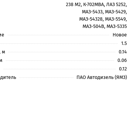
238 М2, К-702МВА, ЛАЗ 5252,
МАЗ-5433, МАЗ-5429,
МАЗ-54328, МАЗ-5549,
МАЗ-504В, МАЗ-5335
ие
Новое
1.5
 м
0.14
м
0.06
м
0.12
дитель
ПАО Автодизель (ЯМЗ)