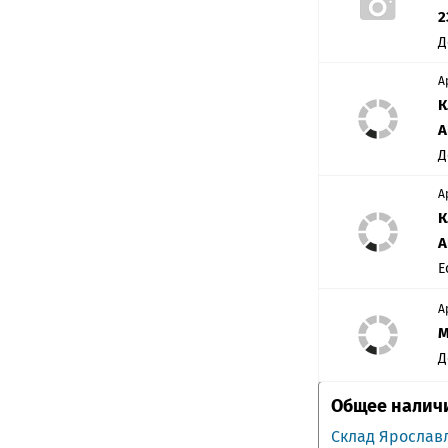
2
Д
А
К
А
Д
А
К
А
Е
А
М
Д
Общее наличи
Склад Ярослав