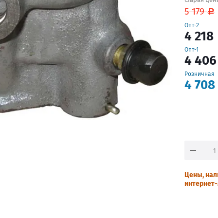
5 179
Опт-2
4 218
Опт-1
4 406
Розничная
4 708
Цены, нал
интернет-