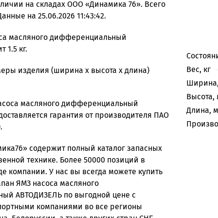
личии на складах ООО «Динамика 76». Всего
Данные на 25.06.2026 11:43:42.
оса масляного дифференциальный
 1.5 кг.
Состоян
Вес, кг
еры изделия (ширина х высота х длина)
Ширина,
Высота, 
насоса масляного дифференциальный
Длина, 
оставляется гарантия от производителя ПАО
Произво
.
ика76» содержит полный каталог запасных
венной технике. Более 50000 позиций в
де компании. У нас вы всегда можете купить
апан ЯМЗ насоса масляного
ый АВТОДИЗЕЛЬ по выгодной цене с
портными компаниями во все регионы