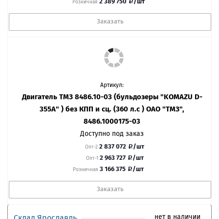
2 389 750
/шт
Розничная
Заказать
Артикул:
Двигатель ТМЗ 8486.10-03 (бульдозеры "KOMAZU D-
355А" ) без КПП и сц. (360 л.с ) ОАО "ТМЗ",
8486.1000175-03
Доступно под заказ
2 837 072
/шт
Опт-2
2 963 727
/шт
Опт-1
3 166 375
/шт
Розничная
Заказать
нет в наличии
Склад Ярославль