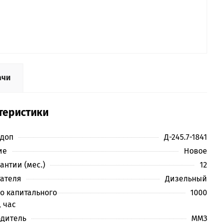
ачи
теристики
 доп
Д-245.7-1841
ие
Новое
антии (мес.)
12
гателя
Дизельный
до капитального
1000
 час
дитель
ММЗ