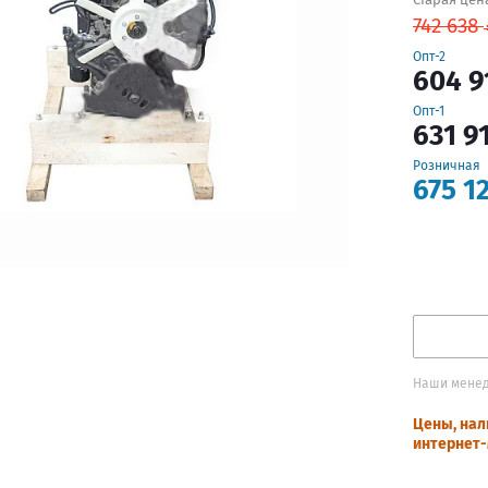
742 638
Опт-2
604 9
Опт-1
631 9
Розничная
675 1
Наши менед
Цены, нал
интернет-