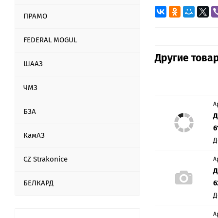
ПРАМО
FEDERAL MOGUL
Другие товар
ШААЗ
ЧМЗ
А
БЗА
Д
6
КамАЗ
Д
CZ Strakonice
А
Д
БЕЛКАРД
6
Д
А