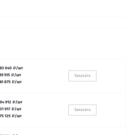
93 040
/шт
19 515
/шт
Заказать
61 875
/шт
04 912
/шт
31 917
/шт
Заказать
75 125
/шт