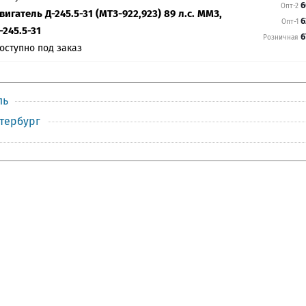
6
Опт-2
вигатель Д-245.5-31 (МТЗ-922,923) 89 л.с. ММЗ,
6
Опт-1
-245.5-31
6
Розничная
оступно под заказ
ль
етербург