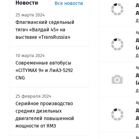
Новости
Все новости
Д
Д
25 марта 2024
Д
Флагманский седельный
тягач «Валдай 45» на
А
выставке «TransRussia»
Д
(
10 марта 2024
Д
Современные автобусы
А
«CITYMAX 9» и ЛиАЗ-5292
Д
CNG
(
Д
25 февраля 2024
Серийное производство
А
Д
средних дизельных
Д
двигателей повышенной
мощности от ЯМЗ
Д
А