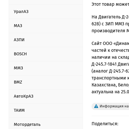
Этот товар может
УралАЗ
На Двигатель Д-24
628) с ЗИП ММЗ п
МАЗ
производителя 
АЗПИ
Сайт ООО «Динам
частей к отечест
BOSCH
наличии на скла
Д-245.7-1841 Двига
ММЗ
(аналог Д-245.7-
транспортными к
BMZ
Казахстана, Бело
актуальна на 25.0
АвтоКрАЗ
Информация на 
ТАИМ
Поделиться:
Мотордеталь