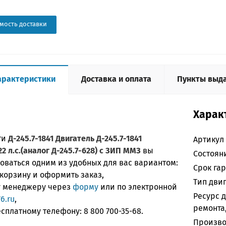
мость доставки
арактеристики
Доставка и оплата
Пункты выд
Харак
ти
Д-245.7-1841 Двигатель Д-245.7-1841
Артикул
22 л.с.(аналог Д-245.7-628) с ЗИП ММЗ
вы
Состоян
оваться одним из удобных для вас вариантом:
Срок гар
 корзину и оформить заказ,
Тип дви
ку менеджеру через
форму
или по электронной
Ресурс 
6.ru
,
ремонта,
бесплатному телефону:
8 800 700-35-68
.
Произво